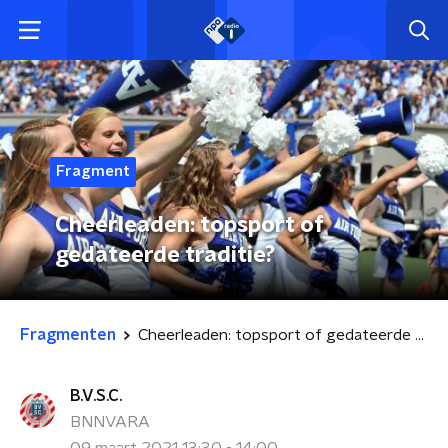
Fragment
Cheerleaden: topsport of
gedateerde traditie?
Fragmenten
Cheerleaden: topsport of gedateerde traditie?
B.V.S.C.
BNNVARA