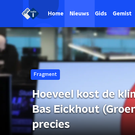
Home
Nieuws
Gids
Gemist
Fragment
Hoeveel kost de kl
Bas Eickhout (Groen
precies