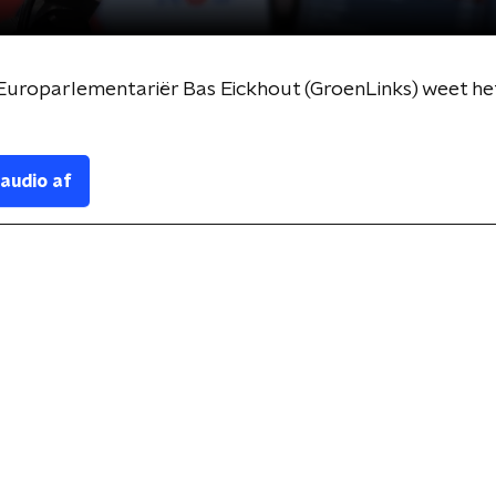
uroparlementariër Bas Eickhout (GroenLinks) weet het
 audio af