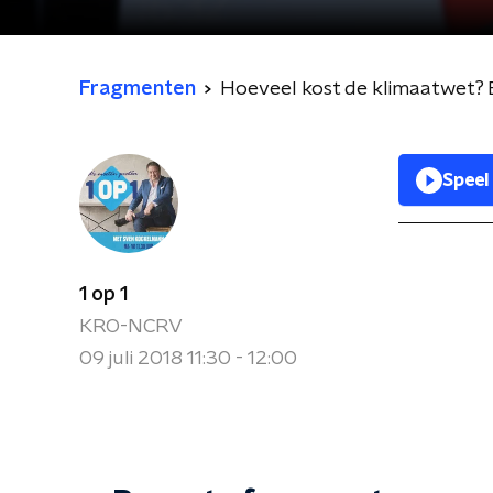
Fragmenten
Hoeveel kost de klimaatwet? E
Speel
1 op 1
KRO-NCRV
09 juli 2018 11:30 - 12:00