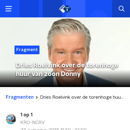
Fragment
Dries Roelvink over de torenhoge
huur van zoon Donny
Fragmenten
Dries Roelvink over de torenhoge huur van zoon Donny
1 op 1
KRO-NCRV