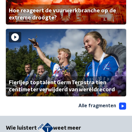
Hoe reageert de vuurwerkbranche op de
extreme droogte?
Fierljep toptalent Germ Terpstra tien
centimeter verwijderd van wereldrecord
Alle fragmenten
Wie luistert
weet meer