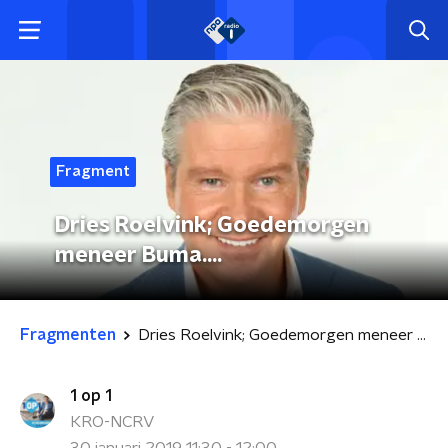
Fragment
Dries Roelvink; Goedemorgen
meneer Buma….
Fragmenten
Dries Roelvink; Goedemorgen meneer Buma….
1 op 1
KRO-NCRV