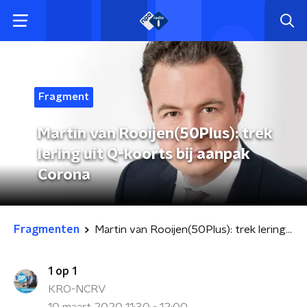
Fragment
Martin van Rooijen(50Plus): trek
lering uit Q-koorts bij aanpak
Corona
Fragmenten
Martin van Rooijen(50Plus): trek lering uit Q-koorts bij aanpak Corona
1 op 1
KRO-NCRV