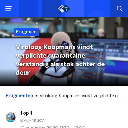
Fragment
Viroloog Koopmans vindt
verplichte quarantaine
verstandig als stok achter de
deur
Fragmenten
Viroloog Koopmans vindt verplichte quarantaine verstandig als stok achter de deur
1 op 1
KRO-NCRV