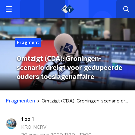
Fragment
Omtzigt (CDA): Groningen-
scenario dreigt voor gedupeerde
ouders toeslagenaffaire
Fragmenten
Omtzigt (CDA): Groningen-scenario dreigt voor gedupeerde ouders toeslagenaffaire
1 op 1
KRO-NCRV