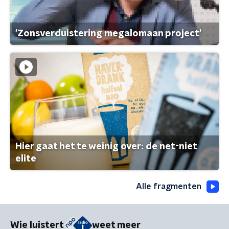
'Zonsverduistering megalomaan project'
Hier gaat het te weinig over: de net-niet
elite
Alle fragmenten
Wie luistert
weet meer