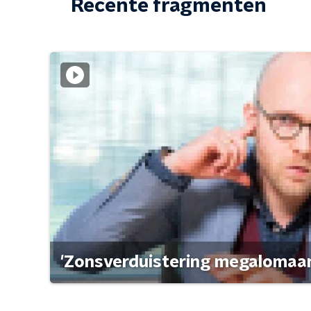
Recente fragmenten
'Zonsverduistering megalomaan