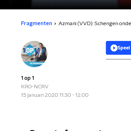
Fragmenten
Azmani (VVD): Schengen onder 
Speel
1 op 1
KRO-NCRV
15 januari 2020 11:30 - 12:00