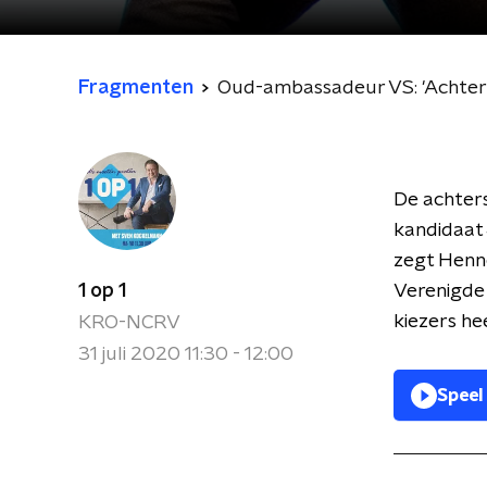
Fragmenten
Oud-ambassadeur VS: 'Achters
De achter
kandidaat J
zegt Henn
1 op 1
Verenigde 
kiezers hee
KRO-NCRV
31 juli 2020 11:30 - 12:00
Speel