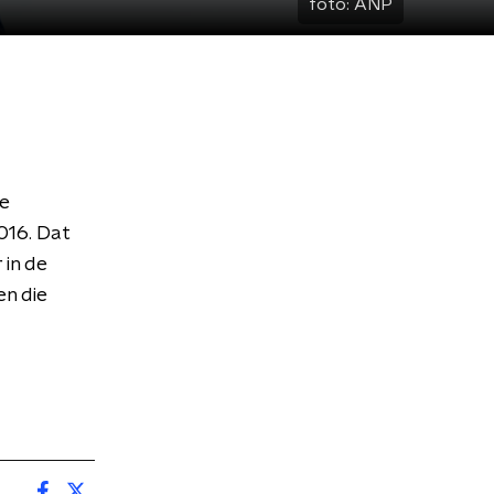
foto:
ANP
he
2016. Dat
in de
en die