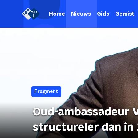
Home
Nieuws
Gids
Gemist
Fragment
Oud-ambassadeur V
structureler dan in