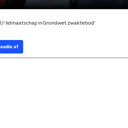
 EU-lidmaatschap in Grondwet zwaktebod’
 audio af