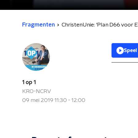
Fragmenten
ChristenUnie: ‘Plan D66 voor
Speel
1 op 1
KRO-NCRV
09 mei 2019 11:30 - 12:00