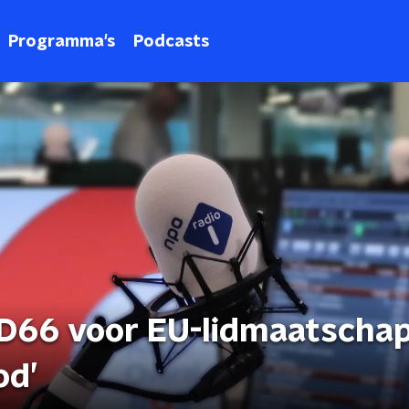
Programma's
Podcasts
 D66 voor EU-lidmaatschap
od’