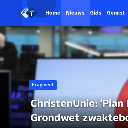
Home
Nieuws
Gids
Gemist
Fragment
ChristenUnie: ‘Plan
Grondwet zwakteb