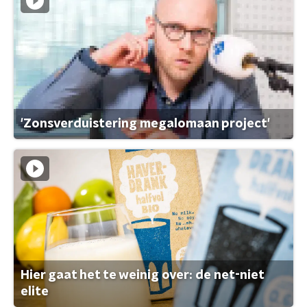
'Zonsverduistering megalomaan project'
Hier gaat het te weinig over: de net-niet
elite