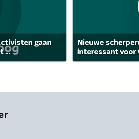
activisten gaan
Nieuwe scherpere
...
interessant voor
er