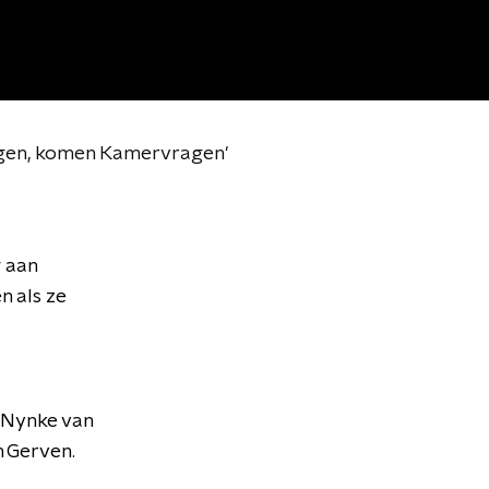
agen, komen Kamervragen'
 aan
 als ze
 Nynke van
 Gerven.