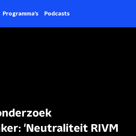
Programma's
Podcasts
onderzoek
er: 'Neutraliteit RIVM