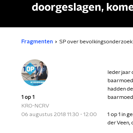
doorgeslagen, kom
Fragmenten
SP over bevolkingsonderzoek
Ieder jaa
baarmoede
hadden de
1 op 1
baarmoeder
KRO-NCRV
06 augustus 2018 11:30 - 12:00
1 op 1 in
der Veen,