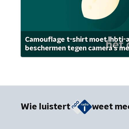
Camouflage t-shirt moet lhbti-
beschermen tegen camera's met 
Wie luistert
weet me