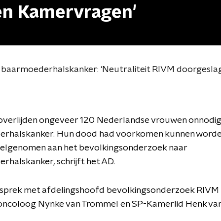
en Kamervragen'
 baarmoederhalskanker: 'Neutraliteit RIVM doorgesl
r overlijden ongeveer 120 Nederlandse vrouwen onnodig
rhalskanker. Hun dood had voorkomen kunnen worden
elgenomen aan het bevolkingsonderzoek naar
halskanker, schrijft het AD.
 gesprek met afdelingshoofd bevolkingsonderzoek RIVM
 oncoloog Nynke van Trommel en SP-Kamerlid Henk van