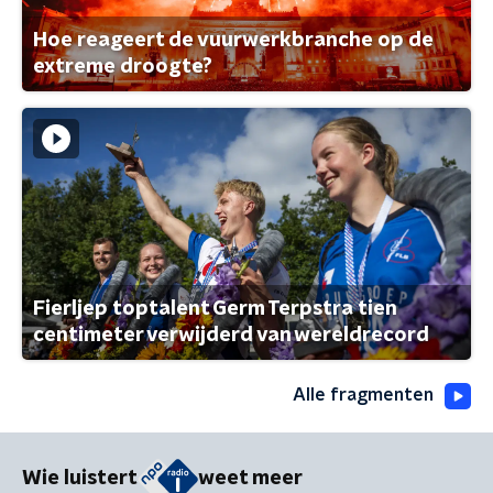
Hoe reageert de vuurwerkbranche op de
extreme droogte?
Fierljep toptalent Germ Terpstra tien
centimeter verwijderd van wereldrecord
Alle fragmenten
Wie luistert
weet meer