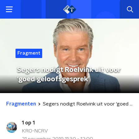
Fragment
Segers nodigt Roelvink uit voor
‘goed geloofsgesprek’
Fragmenten
Segers nodigt Roelvink uit voor ‘goed geloofsgesprek’
1 op 1
KRO-NCRV