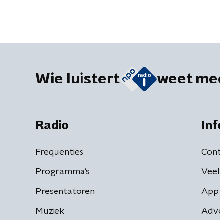
Wie luistert
weet me
Radio
Inf
Frequenties
Cont
Programma's
Veel
Presentatoren
App 
Muziek
Adv