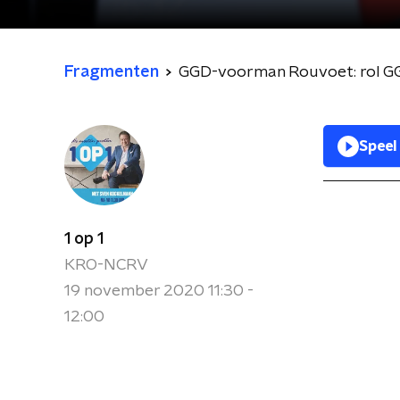
Fragmenten
GGD-voorman Rouvoet: rol GGD
Speel
1 op 1
KRO-NCRV
19 november 2020 11:30 -
12:00