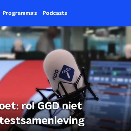
Programma's
Podcasts
t: rol GGD niet
 testsamenleving