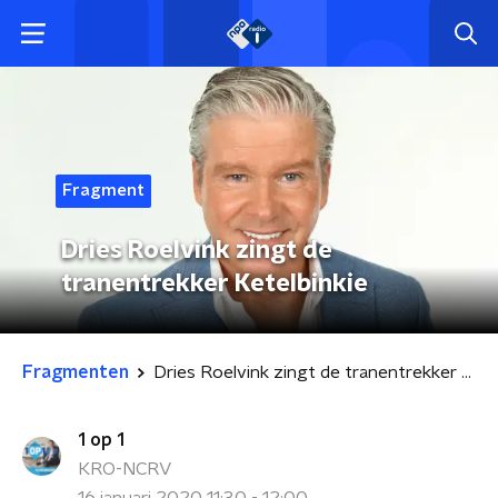
Fragment
Dries Roelvink zingt de
tranentrekker Ketelbinkie
Fragmenten
Dries Roelvink zingt de tranentrekker Ketelbinkie
1 op 1
KRO-NCRV