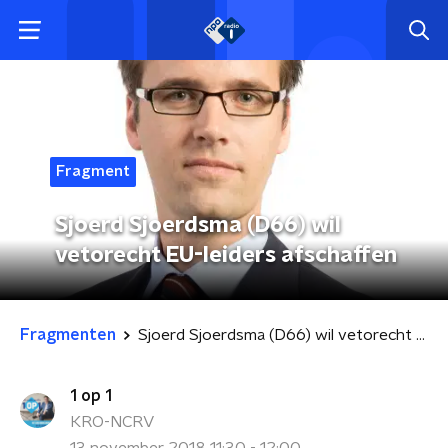
Fragment
Sjoerd Sjoerdsma (D66) wil
vetorecht EU-leiders afschaffen
Fragmenten
Sjoerd Sjoerdsma (D66) wil vetorecht EU-leiders afschaffen
1 op 1
KRO-NCRV