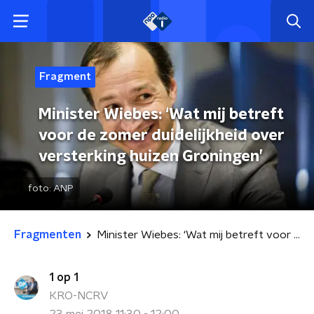
Fragment
Minister Wiebes: ‘Wat mij betreft
voor de zomer duidelijkheid over
versterking huizen Groningen’
foto:
ANP
Fragmenten
Minister Wiebes: ‘Wat mij betreft voor de zomer duidelijkheid over versterking huizen Groningen’
1 op 1
KRO-NCRV