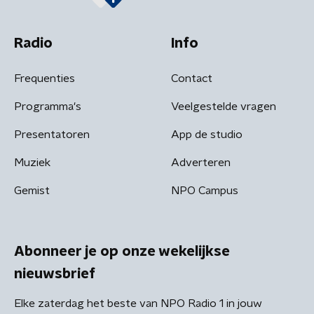
Radio
Info
Frequenties
Contact
Programma's
Veelgestelde vragen
Presentatoren
App de studio
Muziek
Adverteren
Gemist
NPO Campus
Abonneer je op onze wekelijkse
nieuwsbrief
Elke zaterdag het beste van NPO Radio 1 in jouw