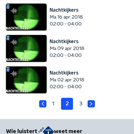
Nachtkijkers
Ma 16 apr 2018
02:00 - 04:00
Nachtkijkers
Ma 09 apr 2018
02:00 - 04:00
Nachtkijkers
Ma 02 apr 2018
02:00 - 04:00
1
2
3
Wie luistert
weet meer