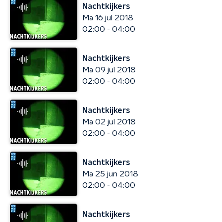
Nachtkijkers
Ma 16 jul 2018
02:00 - 04:00
Nachtkijkers
Ma 09 jul 2018
02:00 - 04:00
Nachtkijkers
Ma 02 jul 2018
02:00 - 04:00
Nachtkijkers
Ma 25 jun 2018
02:00 - 04:00
Nachtkijkers