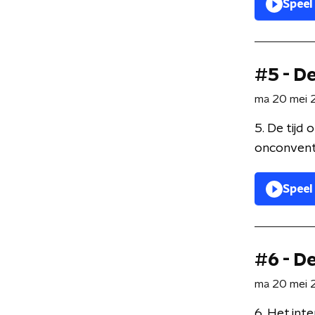
Speel
#5 - D
ma 20 mei 
5. De tijd
onconventi
Speel
#6 - D
ma 20 mei 
6. Het int