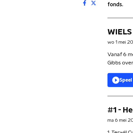
fonds.
WIELS 
wo 1 mei 2
Vanaf 6 me
Gibbs over
Speel
#1 - H
ma 6 mei 2
1. Terwijl