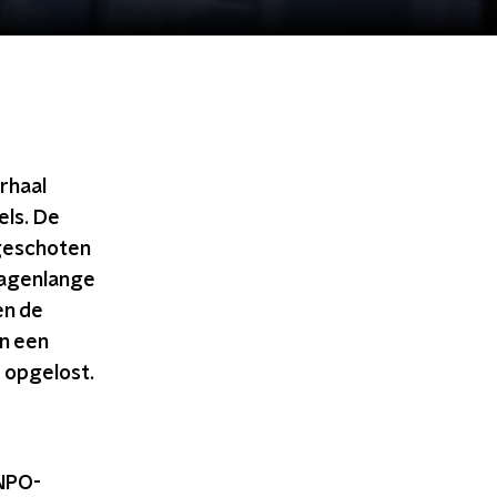
rhaal
els. De
dgeschoten
dagenlange
en de
n een
s opgelost.
 NPO-