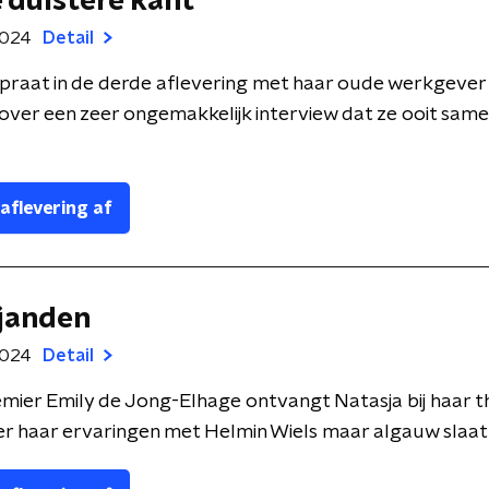
e duistere kant
2024
Detail
 praat in de derde aflevering met haar oude werkgeve
ver een zeer ongemakkelijk interview dat ze ooit sam
 aflevering af
ijanden
2024
Detail
mier Emily de Jong-Elhage ontvangt Natasja bij haar t
r haar ervaringen met Helmin Wiels maar algauw slaat d