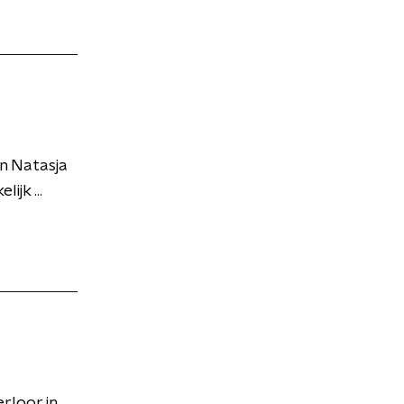
n Natasja
jk ...
erloor in