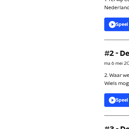
Nederland 
Speel
#2 - D
ma 6 mei 2
2. Waar we
Wiels moge
Speel