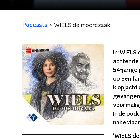
Podcasts
WIELS de moordzaak
In 'WIELS 
achter de
54-jarige
op een fa
klopjacht 
gevangeni
voormalig 
In de pod
nabestaan
'WIELS de