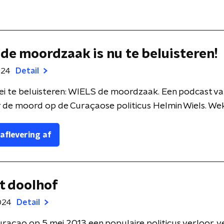
de moordzaak is nu te beluisteren!
024
Detail
i te beluisteren: WIELS de moordzaak. Een podcast va
 de moord op de Curaçaose politicus Helmin Wiels. Wekeli
 aflevering af
et doolhof
024
Detail
 Curaçao op 5 mei 2013 een populaire politicus verloor, v