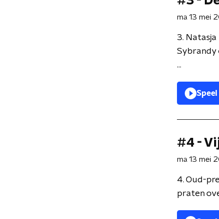
#3 - D
ma 13 mei 
3. Natasja
Sybrandy o
...
Speel
#4 - V
ma 13 mei 
4. Oud-pre
praten ove