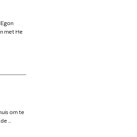
r Egon
en met He
huis om te
e ...