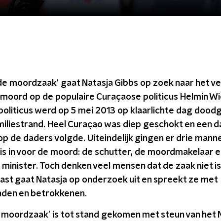
de moordzaak' gaat Natasja Gibbs op zoek naar het ve
 moord op de populaire Curaçaose politicus Helmin Wi
 politicus werd op 5 mei 2013 op klaarlichte dag doo
miliestrand. Heel Curaçao was diep geschokt en een 
op de daders volgde. Uiteindelijk gingen er drie mann
s in voor de moord: de schutter, de moordmakelaar e
minister. Toch denken veel mensen dat de zaak niet i
cast gaat Natasja op onderzoek uit en spreekt ze met
den en betrokkenen.
 moordzaak' is tot stand gekomen met steun van het