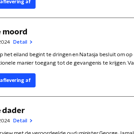
 aflevering af
e moord
2024
Detail
 op het eiland begint te dringen en Natasja besluit om op
onele manier toegang tot de gevangenis te krijgen. Van li
 aflevering af
e dader
2024
Detail
erview met de veroordeelde oud-minister George Jamalo