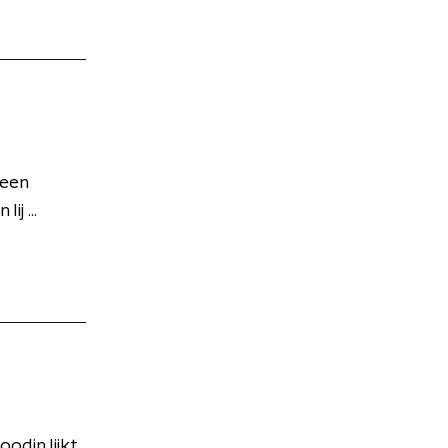
 een
j ...
odin lijkt