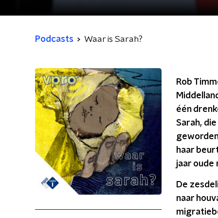
Podcasts
Waar is Sarah?
Rob Timme
Middellan
één drenk
Sarah, die
geworden?'
haar beur
jaar oude 
De zesdeli
naar houv
migratiebe