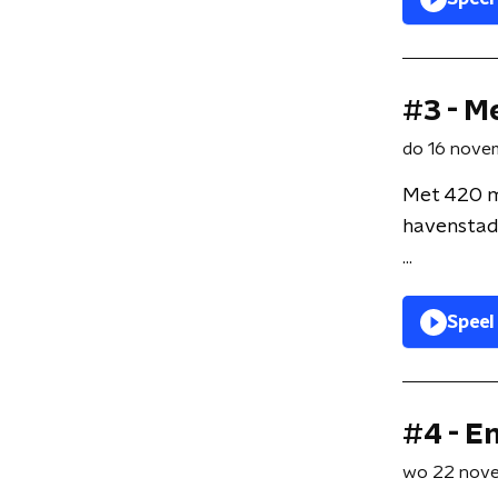
#3 - M
do 16 nove
Met 420 me
havenstad 
...
Speel
#4 - E
wo 22 nov