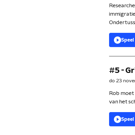
Researcher
immigrati
Ondertusse
Speel
#5 - Gr
do 23 nov
Rob moet 
van het sc
Speel