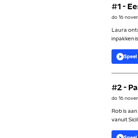
#1 - E
do 16 nove
Laura ontm
inpakken is
Speel
#2 - P
do 16 nove
Rob is aan
vanuit Sic
Speel