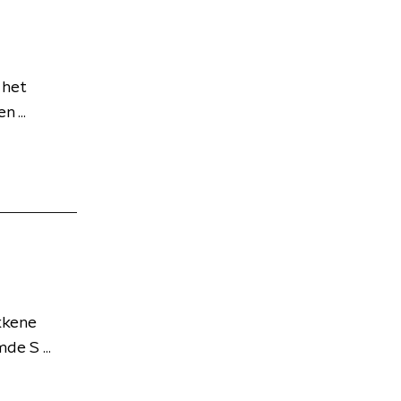
 het
 ...
kkene
de S ...