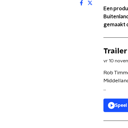
Een produ
Buitenlan
gemaakt d
Trailer
vr 10 nove
Rob Timmer
Middellan
...
Speel