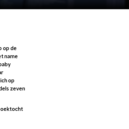
p op de
et name
 baby
ar
ich op
dels zeven
 zoektocht