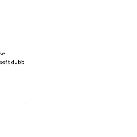
nse
heeft dubb