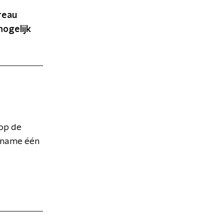
reau
ogelijk
 op de
t name één