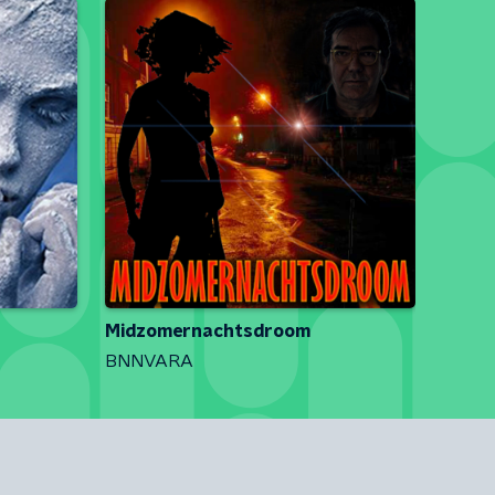
Midzomernachtsdroom
BNNVARA