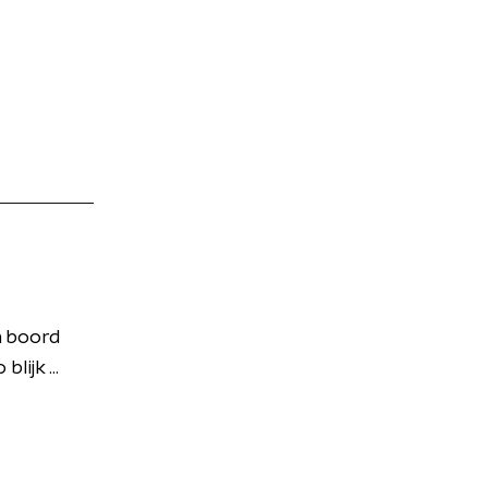
n boord
ijk ...