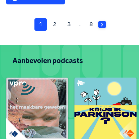
1
2
3
8
…
Aanbevolen podcasts