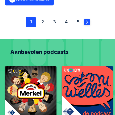
1
2
3
4
5
Aanbevolen podcasts