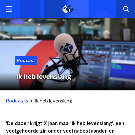
Podcast
Ik heb levenslang
Podcasts
Ik heb levenslang
'De dader krijgt X jaar, maar ik heb levenslang': een
veelgehoorde zin onder veel nabestaanden en