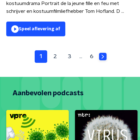
kostuumdrama Portrait de la jeune fille en feu met
schrijver en kostuumfilmliefhebber Tom Hofland. D ...
Speel aflevering af
1
2
3
6
…
Aanbevolen podcasts