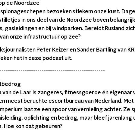
op de Noordzee
 spionageschepen bezoeken stiekem onze kust. Dag
stilletjes in ons deel van de Noordzee boven belangrij
, gasleidingen en bij windparken. Bereidt Rusland zic
van onze infrastructuur op zee?
sjournalisten Peter Keizer en Sander Bartling van 
eken het in deze podcast uit.
--------------------------------------------------
rtbedrog
 van de Laar is zangeres, fitnessgoeroe én eigenaar 
en meest beruchte escortbureau van Nederland. Met 
mperium laat ze een spoor van vernieling achter. Ze s
sleiding, oplichting en bedrog, maar bleef jarenlang 
ie. Hoe kon dat gebeuren?