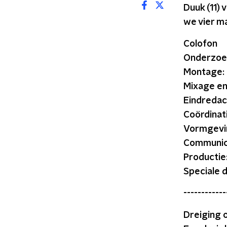
Duuk (11) 
we vier ma
Colofon
Onderzoek
Montage: 
Mixage en
Eindredac
Coördinat
Vormgevi
Communica
Productie
Speciale d
------------
Dreiging 