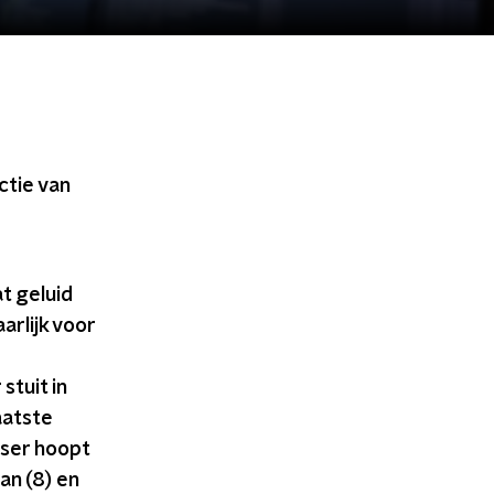
ctie van
t geluid
rlijk voor
stuit in
aatste
jser hoopt
an (8) en