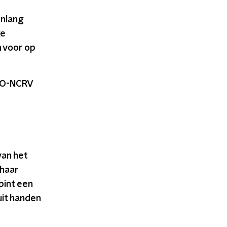
enlang
ke
h voor op
KRO-NCRV
van het
haar
pint een
uit handen