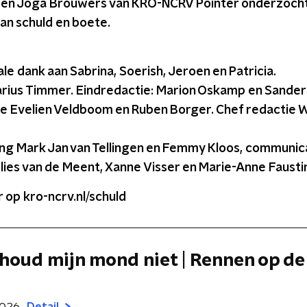
ai en Joga Brouwers van KRO-NCRV Pointer onderzoch
an schuld en boete.
le dank aan Sabrina, Soerish, Jeroen en Patricia.
rius Timmer. Eindredactie: Marion Oskamp en Sander 
ie Evelien Veldboom en Ruben Borger. Chef redactie W
g Mark Jan van Tellingen en Femmy Kloos, communica
lies van de Meent, Xanne Visser en Marie-Anne Faustin
 op kro-ncrv.nl/schuld
k houd mijn mond niet | Rennen op de