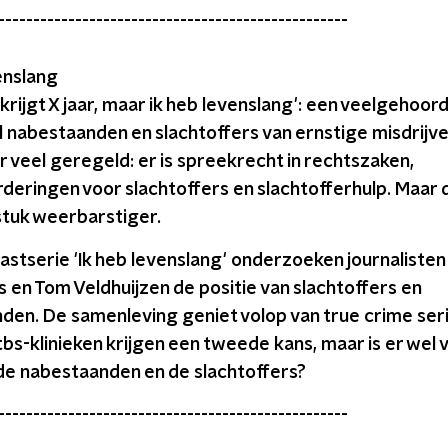
--------------------------------------------------
enslang
krijgt X jaar, maar ik heb levenslang': een veelgehoord
l nabestaanden en slachtoffers van ernstige misdrijve
er veel geregeld: er is spreekrecht in rechtszaken,
eringen voor slachtoffers en slachtofferhulp. Maar d
 stuk weerbarstiger.
astserie 'Ik heb levenslang' onderzoeken journalisten 
 en Tom Veldhuijzen de positie van slachtoffers en
den. De samenleving geniet volop van true crime seri
tbs-klinieken krijgen een tweede kans, maar is er wel
de nabestaanden en de slachtoffers?
--------------------------------------------------