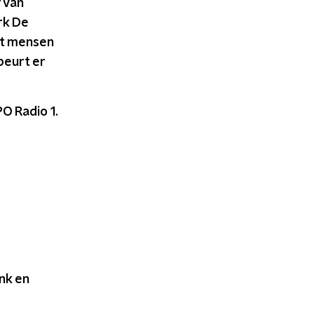
 van
rk De
at mensen
beurt er
O Radio 1.
nk en