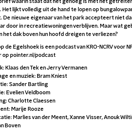
rief waarin staat dat het genoeg is met het getreiter
Het lijkt volledig uit de hand te lopen op bungalowpa
. De nieuwe eigenaar van het park accepteert niet d
aar door in recreatiewoningen verblijven. Maar wat ge
n het dak boven hun hoofd dreigen te verliezen?
op de Egelshoek is een podcast van KRO-NCRV voor NP
 op pointer.nl/podcast
: Klaas den Tek en Jerry Vermanen
ge en muziek: Bram Kniest
ie: Sander Bartling
ie: Evelien Veldboom
g: Charlotte Claessen
nt: Marije Rooze
ie: Marlies van der Meent, Xanne Visser, Anouk Wilti
van Boven