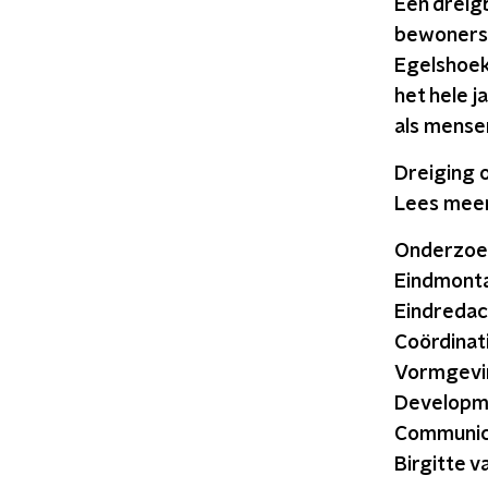
Een dreigb
bewoners. 
Egelshoek
het hele j
als mense
Dreiging 
Lees meer
Onderzoek
Eindmonta
Eindredact
Coördinat
Vormgevin
Developme
Communicat
Birgitte 