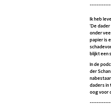
------------
Ik heb lev
'De dader 
onder vee
papier is 
schadevord
blijkt een
In de podc
der Schans
nabestaan
daders in 
oog voor 
------------