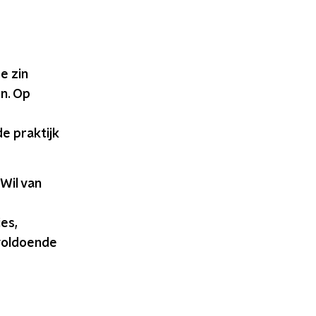
e zin
n. Op
e praktijk
Wil van
es,
 voldoende