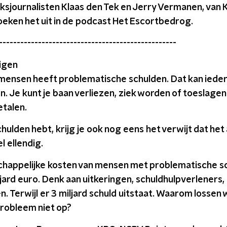
sjournalisten Klaas den Tek en Jerry Vermanen, van
oeken het uit in de podcast Het Escortbedrog.
--------------------------------------------------
igen
1 mensen heeft problematische schulden. Dat kan iede
. Je kunt je baan verliezen, ziek worden of toeslagen
talen.
schulden hebt, krijg je ook nog eens het verwijt dat het
l ellendig.
happelijke kosten van mensen met problematische s
iljard euro. Denk aan uitkeringen, schuldhulpverleners,
. Terwijl er 3 miljard schuld uitstaat. Waarom lossen 
robleem niet op?