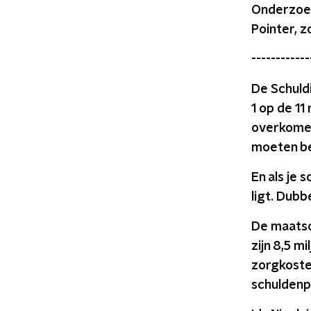
Onderzoek
Pointer, z
------------
De Schuld
1 op de 1
overkomen
moeten be
En als je 
ligt. Dubbe
De maatsc
zijn 8,5 m
zorgkosten
schuldenp