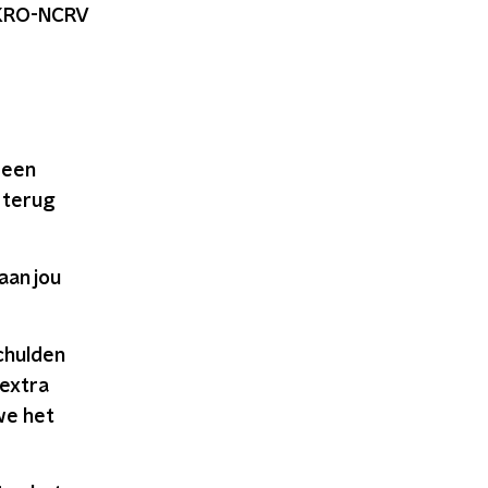
 KRO-NCRV
reen
 terug
 aan jou
chulden
 extra
we het