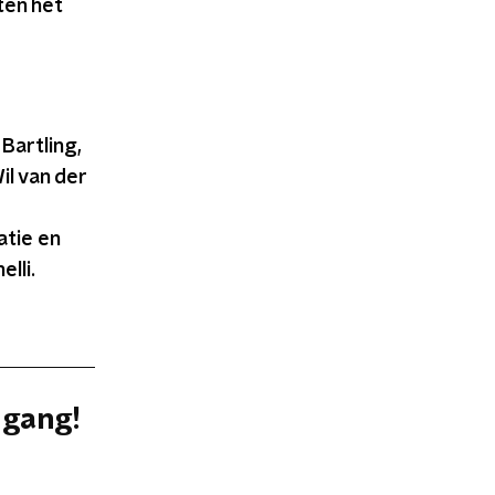
ten het
Bartling,
il van der
tie en
elli.
 gang!