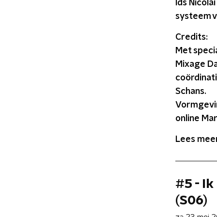
Ids Nicol
systeem v
Credits:
Met specia
Mixage Da
coördinat
Schans.
Vormgevin
online Mar
Lees meer
#5 - I
(S06)