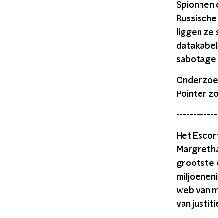
Spionnen 
Russische
liggen ze 
datakabels
sabotage 
Onderzoek
Pointer zo
------------
Het Esco
Margretha
grootste 
miljoeneni
web van mi
van justit