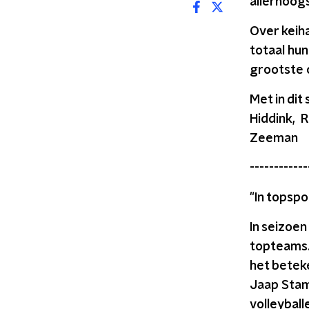
allerhoog
Over keiha
totaal hun
grootste 
Met in dit
Hiddink, R
Zeeman
------------
"In topsp
In seizoen
topteams. 
het betek
Jaap Stam
volleyball