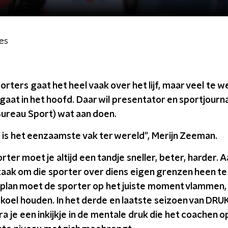
es
rters gaat het heel vaak over het lijf, maar veel te w
aat in het hoofd. Daar wil presentator en sportjournal
Bureau Sport) wat aan doen.
 is het eenzaamste vak ter wereld", Merijn Zeeman.
rter moet je altijd een tandje sneller, beter, harder. 
aak om die sporter over diens eigen grenzen heen te 
plan moet de sporter op het juiste moment vlammen, o
koel houden. In het derde en laatste seizoen van DRU
tra je een inkijkje in de mentale druk die het coachen o