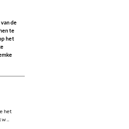
 van de
hen te
op het
ke
Femke
je het
w ...