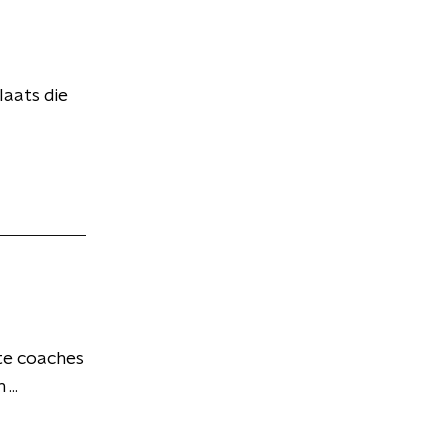
laats die
ste coaches
...