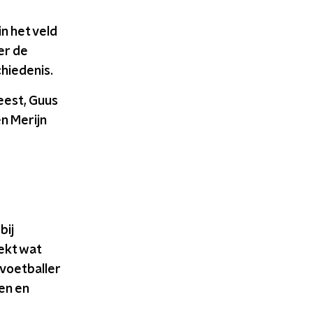
n het veld
er de
hiedenis.
Geest, Guus
n Merijn
bij
ekt wat
voetballer
en en