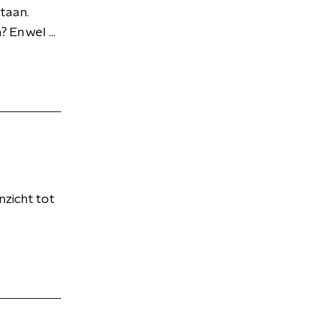
taan.
En wel ...
nzicht tot