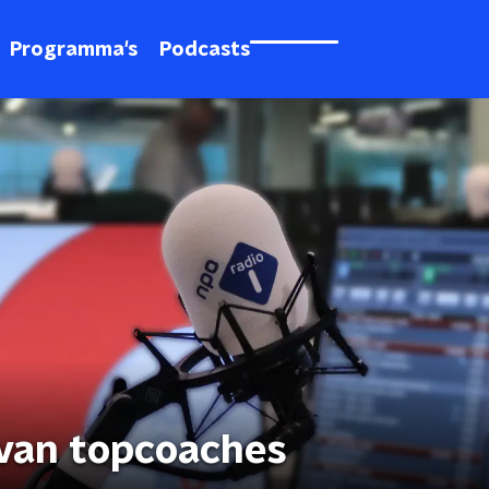
Programma's
Podcasts
 van topcoaches