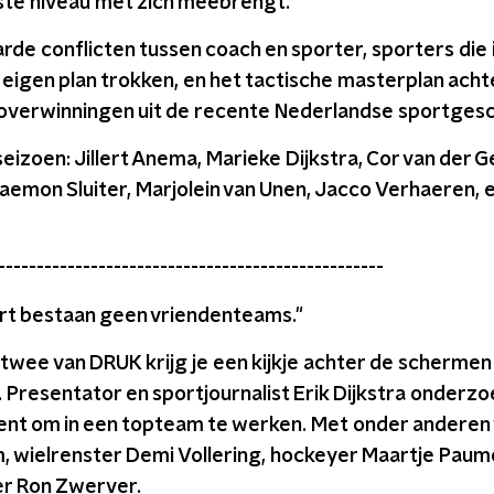
ste niveau met zich meebrengt.
rde conflicten tussen coach en sporter, sporters die i
 eigen plan trokken, en het tactische masterplan acht
overwinningen uit de recente Nederlandse sportgesc
 seizoen: Jillert Anema, Marieke Dijkstra, Cor van der 
aemon Sluiter, Marjolein van Unen, Jacco Verhaeren, e
--------------------------------------------------
ort bestaan geen vriendenteams."
 twee van DRUK krijg je een kijkje achter de schermen 
Presentator en sportjournalist Erik Dijkstra onderzo
ent om in een topteam te werken. Met onder anderen 
, wielrenster Demi Vollering, hockeyer Maartje Paum
er Ron Zwerver.