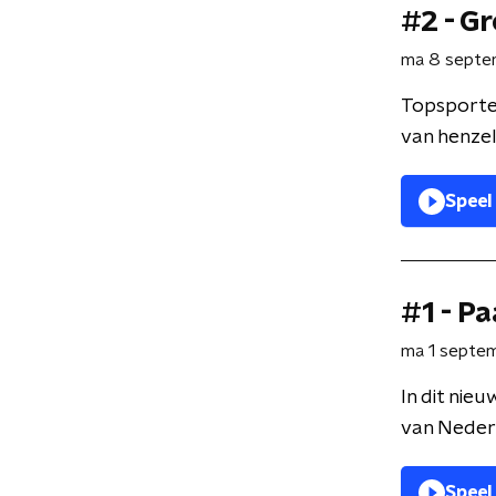
#2 - G
ma 8 sept
Topsporter
van henzelf
Speel
#1 - P
ma 1 septe
In dit nie
van Nederl
Speel