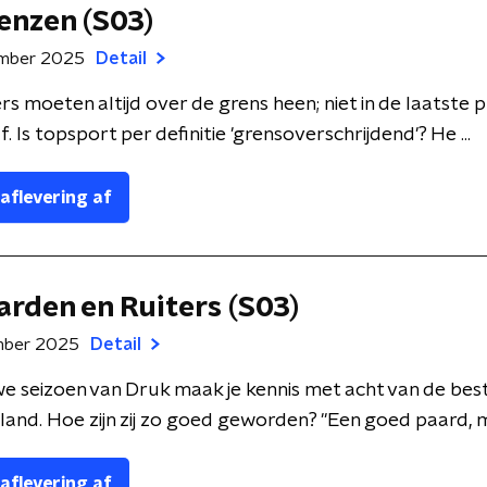
renzen (S03)
ember 2025
Detail
s moeten altijd over de grens heen; niet in de laatste p
. Is topsport per definitie 'grensoverschrijdend'? He ...
 aflevering af
aarden en Ruiters (S03)
mber 2025
Detail
uwe seizoen van Druk maak je kennis met acht van de be
and. Hoe zijn zij zo goed geworden? "Een goed paard, m 
 aflevering af