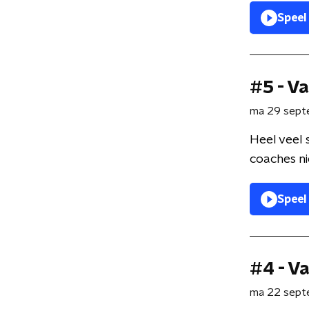
Speel
#5 - V
ma 29 sep
Heel veel 
coaches nie
Speel
#4 - V
ma 22 sep