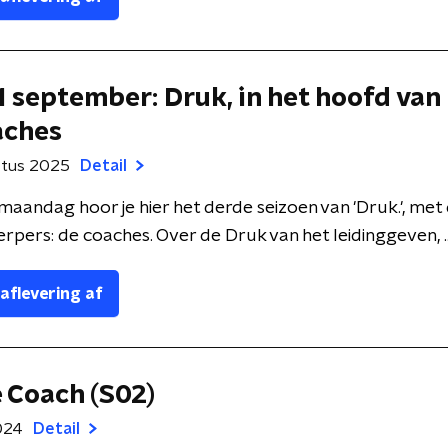
1 september: Druk, in het hoofd van
aches
stus 2025
Detail
andag hoor je hier het derde seizoen van 'Druk.', met di
erpers: de coaches. Over de Druk van het leidinggeven, ..
 aflevering af
e Coach (S02)
2024
Detail