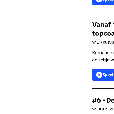
Vanaf 
topco
vr 29 augu
Komende ma
de schijnw
Speel
#6 - D
vr 14 juni 