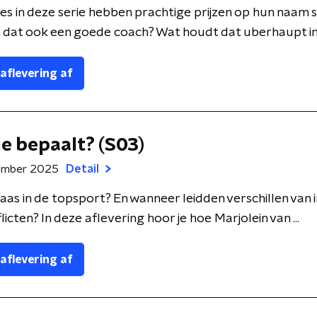
es in deze serie hebben prachtige prijzen op hun naam s
dat ook een goede coach? Wat houdt dat uberhaupt in? 
 aflevering af
ie bepaalt? (S03)
ember 2025
Detail
baas in de topsport? En wanneer leidden verschillen van i
icten? In deze aflevering hoor je hoe Marjolein van ...
 aflevering af