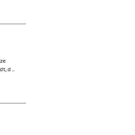
nze
, d ...