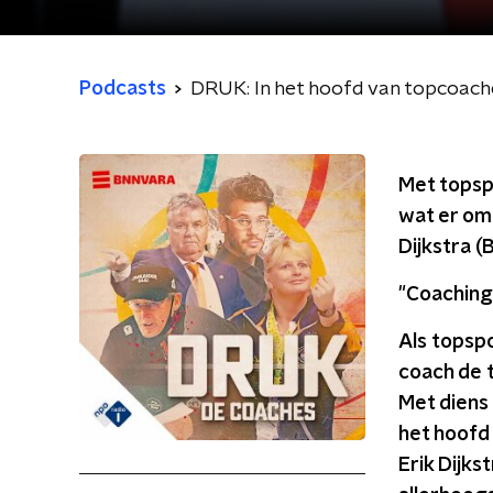
Podcasts
DRUK: In het hoofd van topcoach
Met topspo
wat er omg
Dijkstra (
"Coaching
Als topspo
coach de t
Met diens 
het hoofd 
Erik Dijks