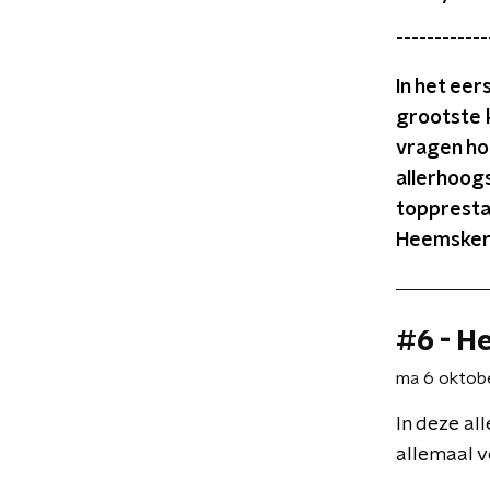
------------
In het eer
grootste 
vragen hoe
allerhoogs
toppresta
Heemskerk
#6 - H
ma 6 oktob
In deze al
allemaal v