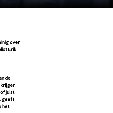
einig over
ist Erik
Aan de
krijgen.
f juist
K geeft
p het