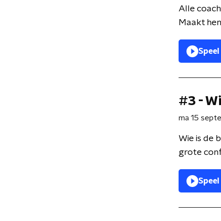
Alle coach
Maakt hen 
Speel
#3 - W
ma 15 sept
Wie is de 
grote confl
Speel