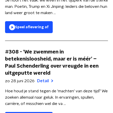
Je hoort het vaak: we leven in het tijdperk van de sterke
man. Poetin, Trump en Xi Jinping: leiders die beloven hun
land weer groot te maken ...
Speel aflevering af
#308 - ‘We zwemmen in
betekenisloosheid, maar er is méér’ –
Paul Schenderling over vreugde in een
uitgeputte wereld
zo 28 juni 2026
Detail
Hoe houd je stand tegen de 'machten' van deze tijd? We
zoeken allemaal naar geluk. In ervaringen, spullen,
carrière, of misschien wel die va ...