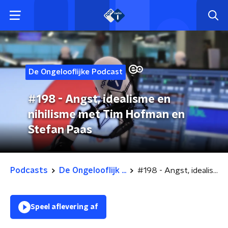
De Ongelooflijke Podcast
#198 - Angst, idealisme en
nihilisme met Tim Hofman en
Stefan Paas
Podcasts
De Ongelooflijk ...
#198 - Angst, idealisme en nihilisme met Tim Hofman en Stefan Paas
Speel aflevering af