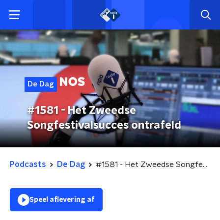
De Dag
#1581 - Het Zweedse
Songfestivalsucces ontrafeld
Podcasts
De Dag
#1581 - Het Zweedse Songfestivalsucces ontrafeld
Speel aflevering af