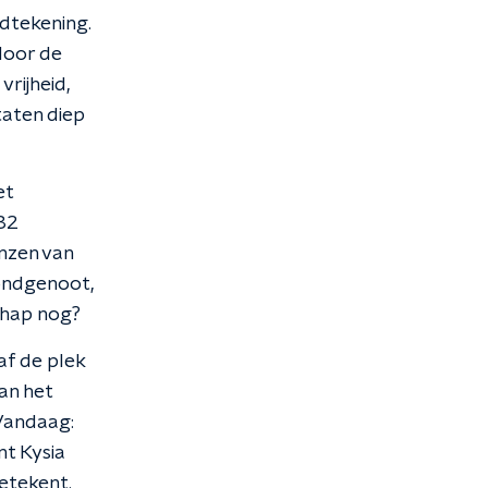
dtekening.
 door de
vrijheid,
taten diep
et
 32
nzen van
bondgenoot,
chap nog?
af de plek
an het
 Vandaag:
t Kysia
etekent.