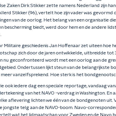
se Zaken Dirk Stikker zette namens Nederland zijn han
 Allerd Stikker (96), vertelt hoe zijn vader was gevormd
ingen van de oorlog. Het belang van een organisatie die 
 en bescherming biedt, werd door hem en de andere lids
.
 Militaire geschiedenis Jan Hoffenaar zet uiteen hoe h
schap zich door de jaren ontwikkelde, uitbreidde tot
en nu geconfronteerd wordt met een oorlog aan de gre
gebied. Ondertussen lijkt steun van de belangrijkste 
t meer vanzelfsprekend. Hoe sterk is het bondgenoots
rie ook iedere dag een speciale reportage, vandaag van
ertekening van het NAVO -verdrag in Washington. En a
elke aflevering lichten we één van de bondgenoten uit.
e jongste telg aan de NAVO-boom. Navo-corresponden
ertelt wat het lidmaatschap voor Zweden en de Navo b