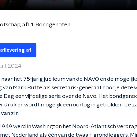
tschap, afl. 1: Bondgenoten
 aflevering af
art 2024
 naar het 75-jarig jubileum van de NAVO en de mogelijk
van Mark Rutte als secretaris-generaal hoor je deze w
e Dag een vijfdelige serie over de Navo. Het bondgen
r druk en wordt mogelijk een oorlog in getrokken. Je za
van zijn.
 1949 werd in Washington het Noord-Atlantisch Verdra
met Nederland als één van de twaalf grondleggers. Min