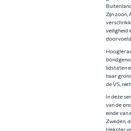
Buitenland
Zijn zoon,
verschrikk
veiligheid
doorvoeld
Hoogleraar
bondgenoot
lidstaten 
haar grond
de VS, nie
In deze se
van de ond
einde van 
Zweden, d
Hekster v