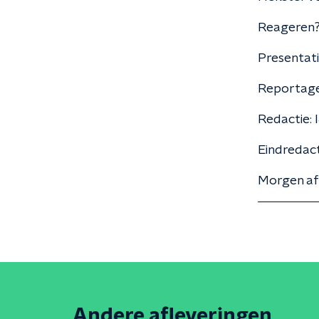
Reageren?
Presentati
Reportag
Redactie: 
Eindredact
Morgen afl
Andere afleveringen