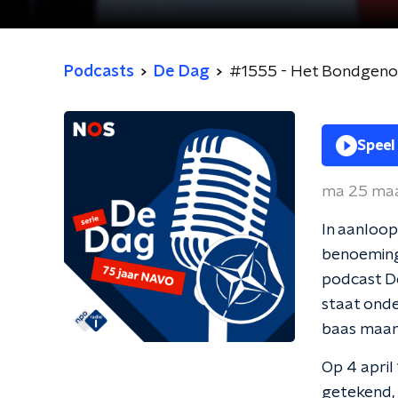
Podcasts
De Dag
#1555 - Het Bondgenoo
Speel
ma 25 ma
In aanloop
benoeming 
podcast D
staat onde
baas maar 
Op 4 april
getekend, 