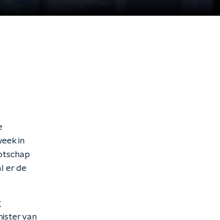
e
eek in
ootschap
l er de
g
ister van