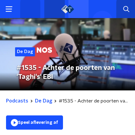
De Dag
#1535 - Achter de poorten van
'Taghi's' EBI
Podcasts
De Dag
#1535 - Achter de poorten van 'Taghi's' EBI
Speel aflevering af