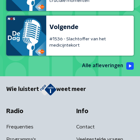
cruciale momenten
Volgende
#1536 - Slachtoffer van het
medicijntekort
Alle afleveringen
Wie luistert
weet meer
Radio
Info
Frequenties
Contact
Programma's
Veelgestelde vragen