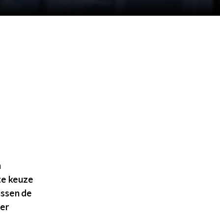
n
te keuze
ussen de
 er