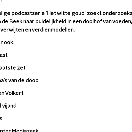
d?
delige podcastserie ‘Het witte goud’ zoekt onderzoeks
 de Beek naar duidelijkheid in een doolhof van voeden
 verwijten en verdienmodellen.
er ook:
vast
laatste zet
na’s van de dood
an Volkert
f vijand
s
nter Mediazaak