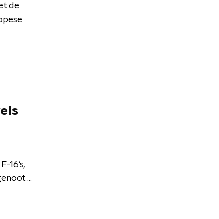
et de
opese
gels
F-16's,
noot ...