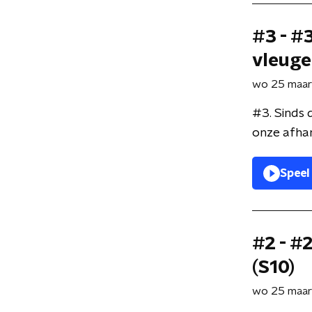
#3 - #
vleuge
wo 25 maa
#3. Sinds 
onze afhan
Speel
#2 - #
(S10)
wo 25 maa