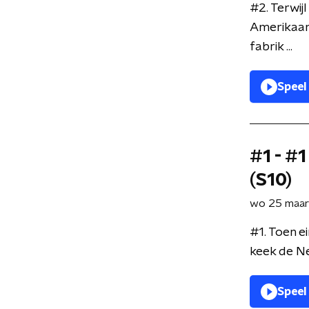
#2. Terwij
Amerikaan
fabrik ...
Speel
#1 - #1
(S10)
wo 25 maa
#1. Toen e
keek de Ne
Speel