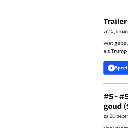
Traile
vr 16 janua
Wat gebeur
als Trump 
Speel
#5 - #5
goud (
za 20 dece