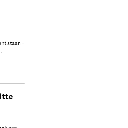
ant staan –
..
itte