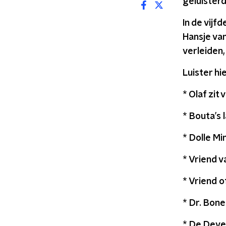
geluister
In de vijf
Hansje van
verleiden,
Luister hi
* Olaf zit 
* Bouta’s 
* Dolle Mi
* Vriend v
* Vriend o
* Dr. Bone
* De Deve