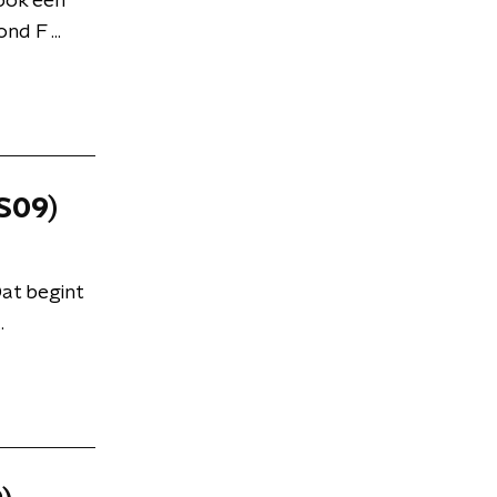
 ook een
d F ...
(S09)
at begint
.