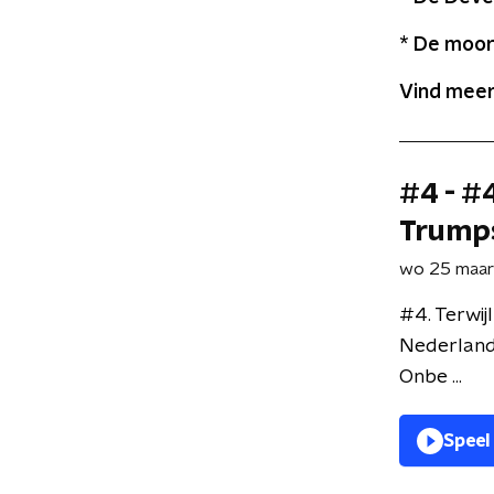
* De moor
Vind meer
#4 - #4
Trumps
wo 25 maa
#4. Terwij
Nederland
Onbe ...
Speel