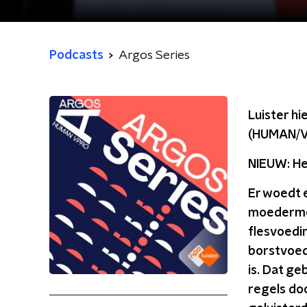
Podcasts
Argos Series
Luister hi
(HUMAN/V
NIEUW: He
Er woedt e
moedermel
flesvoedi
borstvoed
is. Dat ge
regels doo