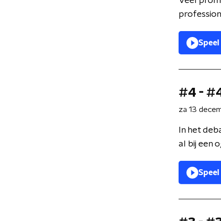
Veel promo
profession
Speel
#4 - #
za 13 dece
In het de
al bij een 
Speel