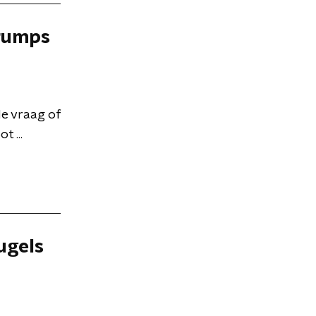
Trumps
de vraag of
 ...
ugels