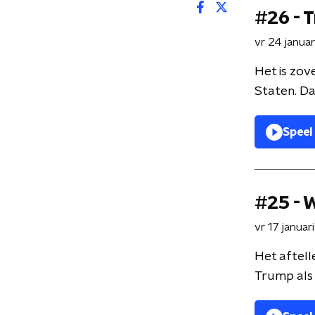
#26 - 
vr 24 janua
Het is zov
Staten. Daa
Speel
#25 - 
vr 17 janua
Het aftell
Trump als 