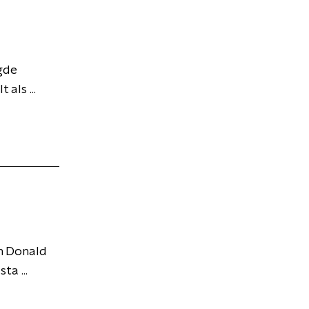
igde
als ...
an Donald
a ...