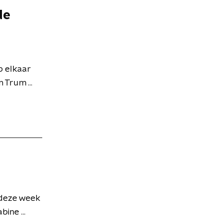
de
p elkaar
 Trum ...
 deze week
ine ...