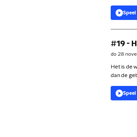
Speel
#19 - 
do 28 nov
Het is de 
dan de gebr
Speel