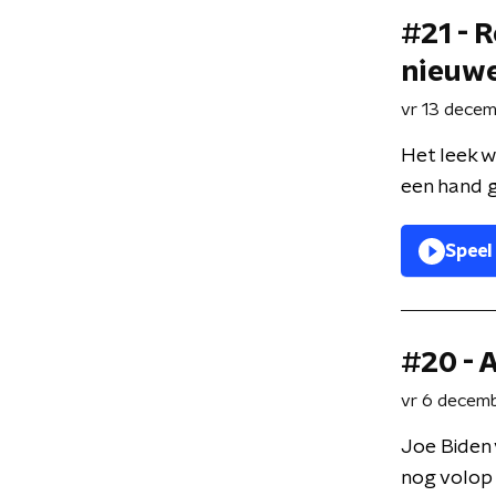
#21 - R
nieuwe
vr 13 dece
Het leek 
een hand g
Speel
#20 - A
vr 6 decem
Joe Biden 
nog volop 