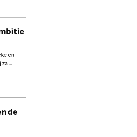
ambitie
eke en
za ...
en de