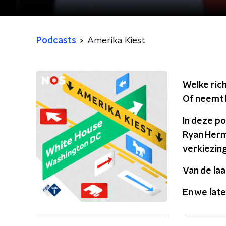
Podcasts
Amerika Kiest
Welke ric
Of neemt 
In deze p
Ryan Herme
verkiezin
Van de laa
En we lat