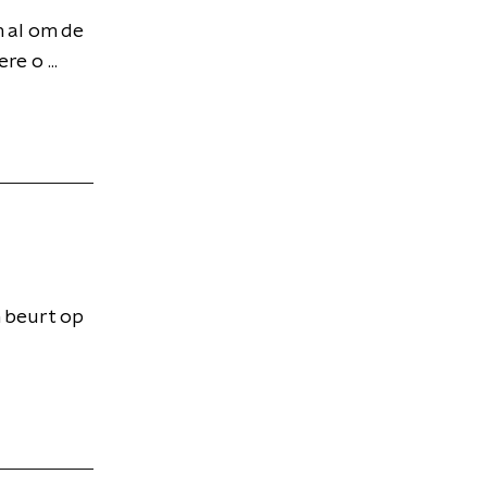
 al om de
e o ...
n beurt op