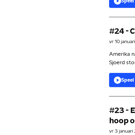
Speel
#24 - 
vr 10 janua
Amerika na
Sjoerd ston
Speel
#23 - 
hoop o
vr 3 januar