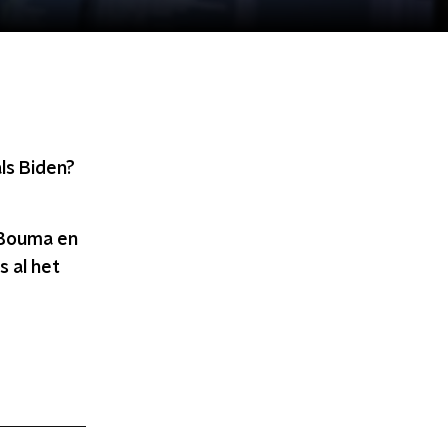
ls Biden?
 Bouma en
 al het