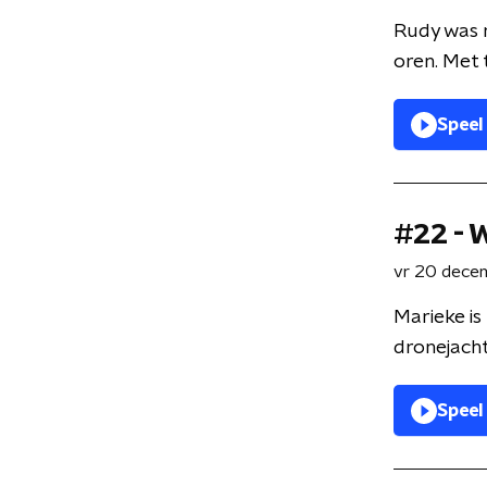
Rudy was 
oren. Met 
Speel
#22 - W
vr 20 dece
Marieke is 
dronejacht
Speel