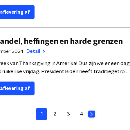
 aflevering af
Handel, heffingen en harde grenzen
ember 2024
Detail
week van Thanksgiving in Amerika! Dus zijn we er een da
uikelijke vrijdag. President Biden heeft traditiegetro ...
 aflevering af
1
2
3
4