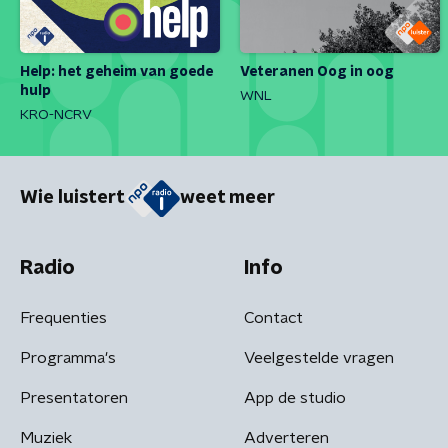
Help: het geheim van goede
Veteranen Oog in oog
hulp
WNL
KRO-NCRV
Wie luistert
weet meer
Radio
Info
Frequenties
Contact
Programma's
Veelgestelde vragen
Presentatoren
App de studio
Muziek
Adverteren