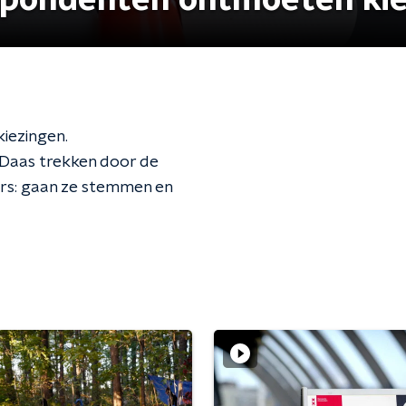
pondenten ontmoeten ki
iezingen.
Daas trekken door de
ers: gaan ze stemmen en