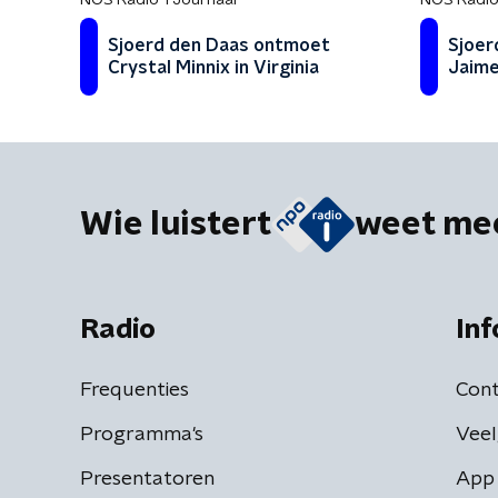
NOS Radio 1 Journaal
NOS Radio
Sjoerd den Daas ontmoet
Sjoer
Crystal Minnix in Virginia
Jaime
Wie luistert
weet me
Radio
Inf
Frequenties
Cont
Programma's
Veel
Presentatoren
App 