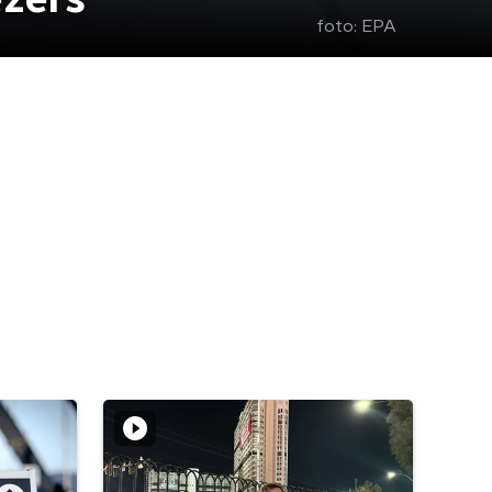
ezers
foto:
EPA