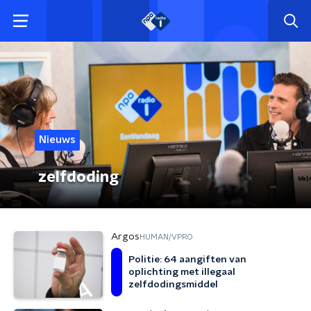
Nieuws
zelfdoding
Argos
HUMAN/VPRO
Politie: 64 aangiften van
oplichting met illegaal
zelfdodingsmiddel