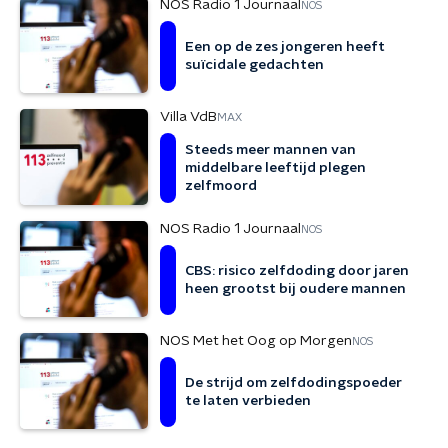
NOS Radio 1 Journaal
NOS
Een op de zes jongeren heeft
suïcidale gedachten
Villa VdB
MAX
Steeds meer mannen van
middelbare leeftijd plegen
zelfmoord
NOS Radio 1 Journaal
NOS
CBS: risico zelfdoding door jaren
heen grootst bij oudere mannen
NOS Met het Oog op Morgen
NOS
De strijd om zelfdodingspoeder
te laten verbieden