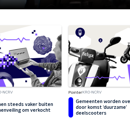
Pointer
O-NCRV
KRO-NCRV
Gemeenten worden over
en steeds vaker buiten
door komst ‘duurzame’
enveiling om verkocht
deelscooters