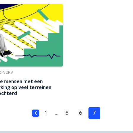
O-NCRV
ie mensen met een
king op veel terreinen
echterd
1
…
5
6
7