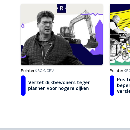
Pointer
Pointer
KRO-NCRV
KR
Posit
Verzet dijkbewoners tegen
beper
plannen voor hogere dijken
versl