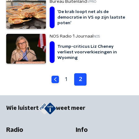
Bureau Buitenland
VPRO
'De krab loopt net als de
democratie in VS op zijn laatste
poten'
NOS Radio 1 Journaal
NOS
Trump-criticus Liz Cheney
verliest voorverkiezingen in
Wyoming
1
2
Wie luistert
weet meer
Radio
Info