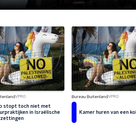
itenland
Bureau Buitenland
VPRO
VPRO
b stopt toch niet met
urpraktijken in Israëlische
Kamer huren van een ko
zettingen