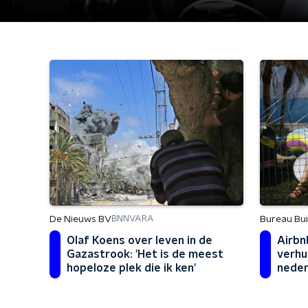
De Nieuws BV
Bureau Bu
BNNVARA
Olaf Koens over leven in de
Airbn
Gazastrook: 'Het is de meest
verhu
hopeloze plek die ik ken'
neder