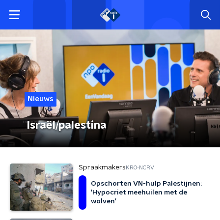
Nieuws
Israël/palestina
Spraakmakers
KRO-NCRV
Opschorten VN-hulp Palestijnen:
'Hypocriet meehuilen met de
wolven'