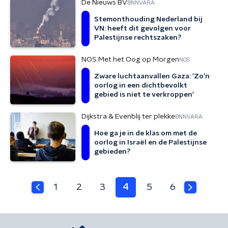
De Nieuws BV
BNNVARA
Stemonthouding Nederland bij
VN: heeft dit gevolgen voor
Palestijnse rechtszaken?
NOS Met het Oog op Morgen
NOS
Zware luchtaanvallen Gaza: 'Zo'n
oorlog in een dichtbevolkt
gebied is niet te verkroppen'
Dijkstra & Evenblij ter plekke
BNNVARA
Hoe ga je in de klas om met de
oorlog in Israël en de Palestijnse
gebieden?
1
2
3
4
5
6