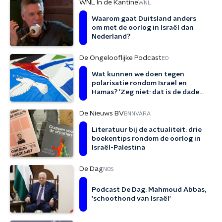
WNL In de Kantine
WNL
Waarom gaat Duitsland anders
om met de oorlog in Israël dan
Nederland?
De Ongelooflijke Podcast
EO
Wat kunnen we doen tegen
polarisatie rondom Israël en
Hamas? 'Zeg niet: dat is de dader
en dat is het slachtoffer'
De Nieuws BV
BNNVARA
Literatuur bij de actualiteit: drie
boekentips rondom de oorlog in
Israël-Palestina
De Dag
NOS
Podcast De Dag: Mahmoud Abbas,
'schoothond van Israël'