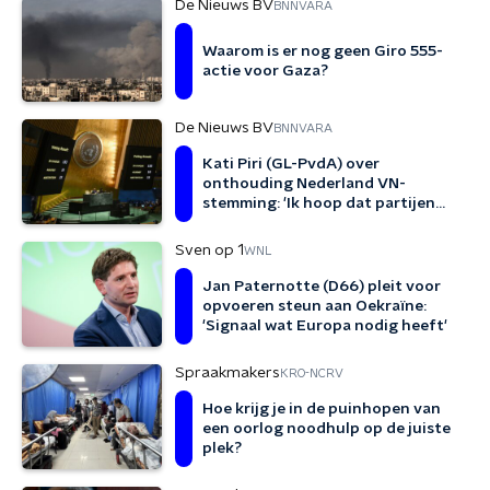
De Nieuws BV
BNNVARA
Waarom is er nog geen Giro 555-
actie voor Gaza?
De Nieuws BV
BNNVARA
Kati Piri (GL-PvdA) over
onthouding Nederland VN-
stemming: 'Ik hoop dat partijen
ongemak voelen'
Sven op 1
WNL
Jan Paternotte (D66) pleit voor
opvoeren steun aan Oekraïne:
'Signaal wat Europa nodig heeft'
Spraakmakers
KRO-NCRV
Hoe krijg je in de puinhopen van
een oorlog noodhulp op de juiste
plek?