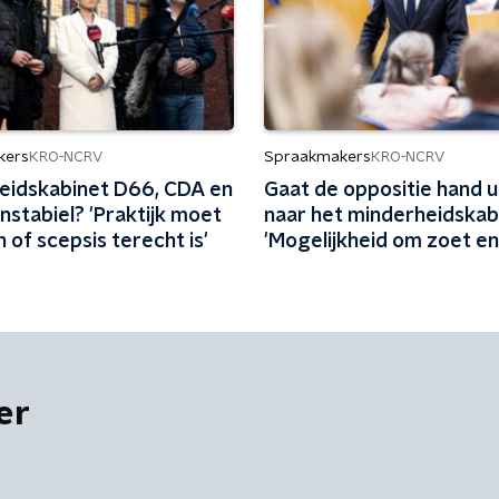
kers
Spraakmakers
KRO-NCRV
KRO-NCRV
eidskabinet D66, CDA en
Gaat de oppositie hand u
nstabiel? 'Praktijk moet
naar het minderheidskab
n of scepsis terecht is'
'Mogelijkheid om zoet en
scheiden'
er