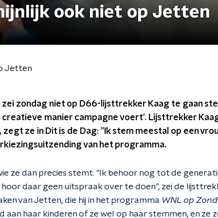
jnlijk ook niet op Jetten
op Jetten
 zei zondag niet op D66-lijsttrekker Kaag te gaan s
 creatieve manier campagne voert'. Lijsttrekker Kaag
 zegt ze in Dit is de Dag: "Ik stem meestal op een vro
erkiezingsuitzending van het programma.
ie ze dan precies stemt. "Ik behoor nog tot de generati
hoor daar geen uitspraak over te doen", zei de lijsttrek
aken van Jetten, die hij in het programma
WNL op Zond
 aan haar kinderen of ze wel op haar stemmen, en ze ze