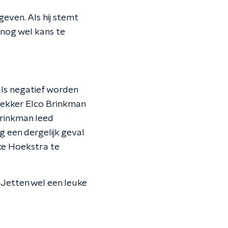
ven. Als hij stemt
 nog wel kans te
als negatief worden
trekker Elco Brinkman
 Brinkman leed
 een dergelijk geval
pke Hoekstra te
n Jetten wel een leuke