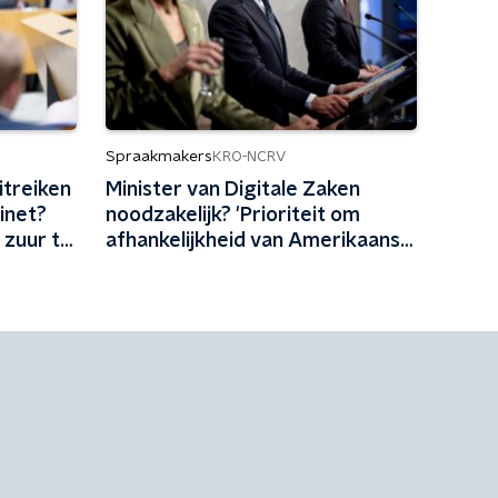
Spraakmakers
KRO-NCRV
itreiken
Minister van Digitale Zaken
inet?
noodzakelijk? 'Prioriteit om
 zuur te
afhankelijkheid van Amerikaanse
tech terug te dringen'