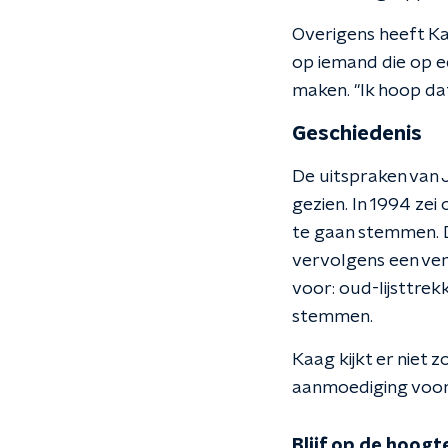
Overigens heeft Ka
op iemand die op e
maken. "Ik hoop dat
Geschiedenis
De uitspraken van J
gezien. In 1994 ze
te gaan stemmen. Di
vervolgens een ver
voor: oud-lijsttrek
stemmen.
Kaag kijkt er niet 
aanmoediging voor
Blijf op de hoogt