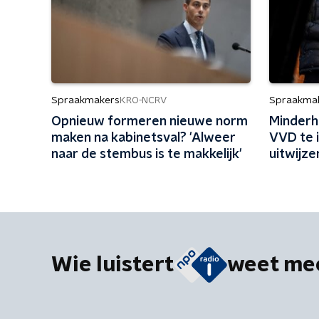
Spraakmakers
Spraakma
KRO-NCRV
Opnieuw formeren nieuwe norm
Minderh
maken na kabinetsval? 'Alweer
VVD te i
naar de stembus is te makkelijk'
uitwijze
Wie luistert
weet me