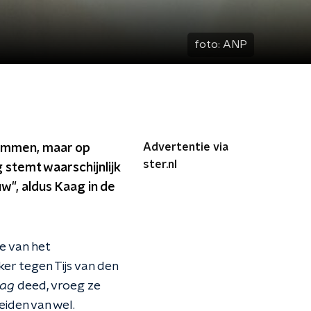
foto:
ANP
Advertentie via
temmen, maar op
ster.nl
 stemt waarschijnlijk
uw", aldus Kaag in de
e van het
ker tegen Tijs van den
ag
deed, vroeg ze
iden van wel.