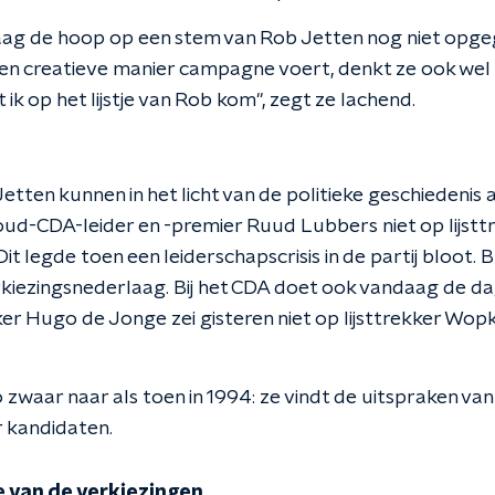
ag de hoop op een stem van Rob Jetten nog niet opgege
en creatieve manier campagne voert, denkt ze ook wel
 ik op het lijstje van Rob kom", zegt ze lachend.
etten kunnen in het licht van de politieke geschiedenis 
i oud-CDA-leider en -premier Ruud Lubbers niet op lijst
t legde toen een leiderschapscrisis in de partij bloot.
kiezingsnederlaag. Bij het CDA doet ook vandaag de dag
ker Hugo de Jonge zei gisteren niet op lijsttrekker Wo
zo zwaar naar als toen in 1994: ze vindt de uitspraken va
 kandidaten.
e van de verkiezingen