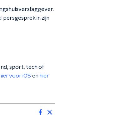
ingshuisverslaggever.
persgesprek in zijn
nd, sport, tech of
hier voor iOS
en
hier