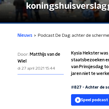
koningshuisverslag
Nieuws
Podcast De Dag: achter de scherme
Kysia Hekster was
Door:
Matthijs van de
staatsbezoeken en
Wiel
van Prinsjesdag to
di 27 april 2021
15:44
jaren niet te wer
#827 - Achter de s
Speel podcast