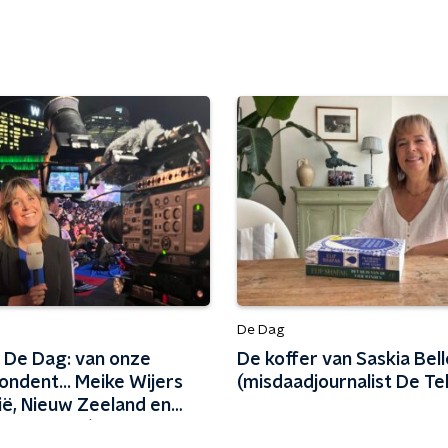
De Dag
 De Dag: van onze
De koffer van Saskia Bel
ondent... Meike Wijers
(misdaadjournalist De Te
ië, Nieuw Zeeland en
he eilanden)