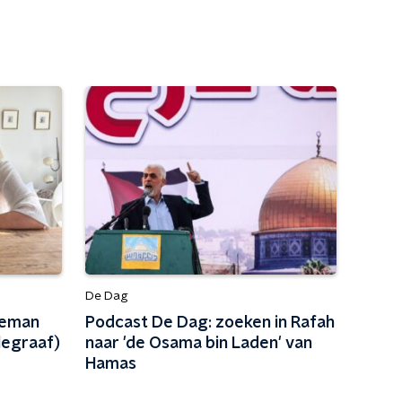
De Dag
leman
Podcast De Dag: zoeken in Rafah
legraaf)
naar 'de Osama bin Laden' van
Hamas