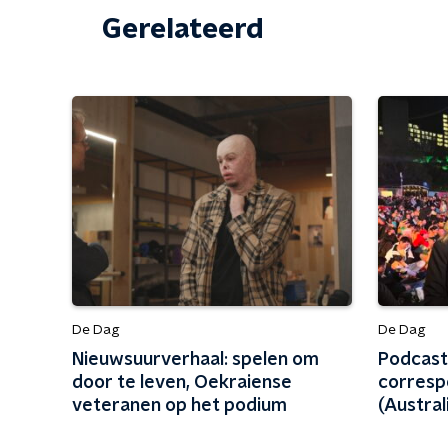
Gerelateerd
De Dag
De Dag
Nieuwsuurverhaal: spelen om
Podcast
door te leven, Oekraiense
corresp
veteranen op het podium
(Austral
Pacifisc