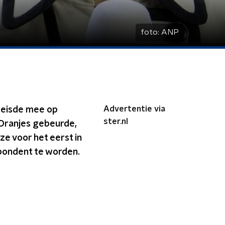
foto:
ANP
Advertentie via
reisde mee op
ster.nl
Oranjes gebeurde,
ze voor het eerst in
spondent te worden.