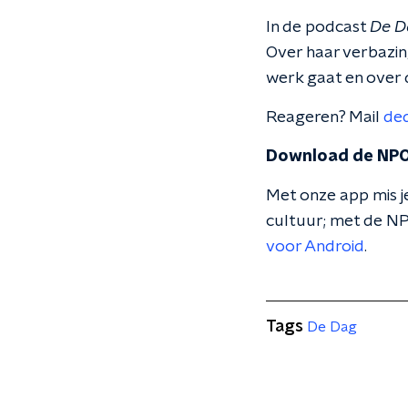
In de podcast
De D
Over haar verbazin
werk gaat en over 
Reageren? Mail
de
Download de NPO
Met onze app mis je
cultuur; met de NP
voor Android
.
Tags
De Dag