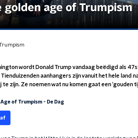
e golden age of Trumpism
 Trumpism
shington wordt Donald Trump vandaag beëdigd als 47s
Tienduizenden aanhangers zijn vanuit het hele land 
j te zijn. Ze noemen wat nu komen gaat een 'gouden tij
 Age of Trumpism
-
De Dag
 af