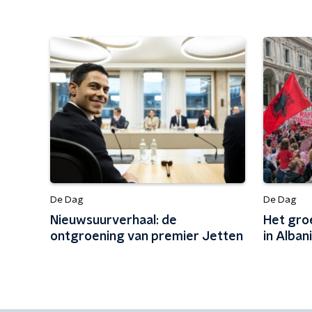
De Dag
De Dag
Nieuwsuurverhaal: de
Het gro
ontgroening van premier Jetten
in Alban