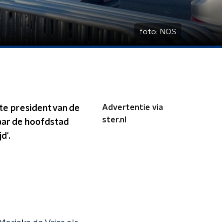
foto:
NOS
Advertentie via
te president van de
ster.nl
naar de hoofdstad
d'.