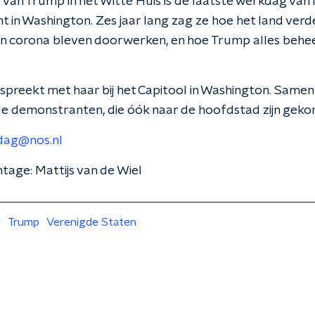
van Trump in het Witte Huis is de laatste werkdag van 
in Washington. Zes jaar lang zag ze hoe het land verd
n corona bleven doorwerken, en hoe Trump alles behee
 spreekt met haar bij het Capitool in Washington. Same
e demonstranten, die óók naar de hoofdstad zijn geko
dag@nos.nl
tage: Mattijs van de Wiel
g
Trump
Verenigde Staten