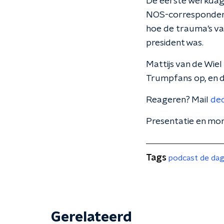
De eerste werkdag 
NOS-correspondent 
hoe de trauma's va
president was.
Mattijs van de Wiel
Trumpfans op, en d
Reageren? Mail
de
Presentatie en mon
Tags
podcast de da
Gerelateerd