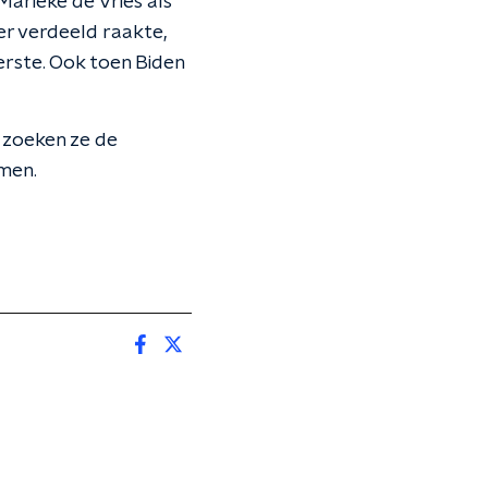
Marieke de Vries als
er verdeeld raakte,
rste. Ook toen Biden
n zoeken ze de
men.