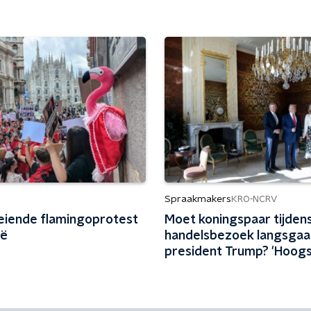
Spraakmakers
KRO-NCRV
eiende flamingoprotest
Moet koningspaar tijden
ië
handelsbezoek langsgaan
president Trump? 'Hoog
diplomatieke middel dat
kunnen inzetten'