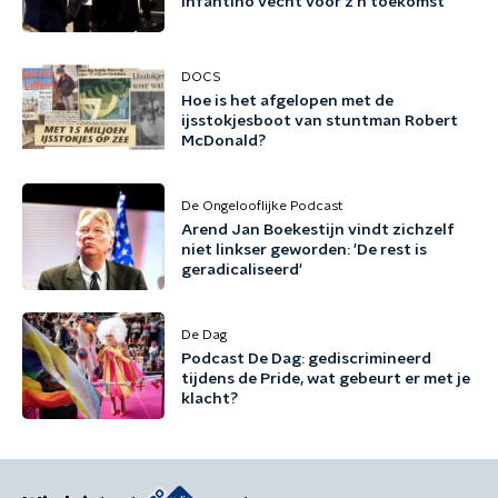
Infantino vecht voor z'n toekomst
DOCS
Hoe is het afgelopen met de
ijsstokjesboot van stuntman Robert
McDonald?
De Ongelooflijke Podcast
Arend Jan Boekestijn vindt zichzelf
niet linkser geworden: 'De rest is
geradicaliseerd'
De Dag
Podcast De Dag: gediscrimineerd
tijdens de Pride, wat gebeurt er met je
klacht?