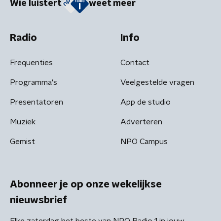
Wie luistert
weet meer
Radio
Info
Frequenties
Contact
Programma's
Veelgestelde vragen
Presentatoren
App de studio
Muziek
Adverteren
Gemist
NPO Campus
Abonneer je op onze wekelijkse
nieuwsbrief
Elke zaterdag het beste van NPO Radio 1 in jouw