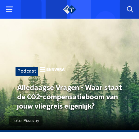
Podcast
Alledaagse Vragen - Waar staat
de CO2-compensatieboom van
jouw vliegreis eigenlijk?
foto:
Pixabay