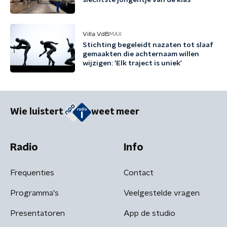
slechtste jongentje van de klas'
Villa VdB
MAX
Stichting begeleidt nazaten tot slaaf
gemaakten die achternaam willen
wijzigen: 'Elk traject is uniek'
Wie luistert
weet meer
Radio
Info
Frequenties
Contact
Programma's
Veelgestelde vragen
Presentatoren
App de studio