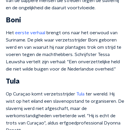
van de dappere mensen die streden tegen de slavernij
en de ongelijkheid die daaruit voortvloeide.
Boni
Het
eerste verhaal
brengt ons naar het oerwoud van
Suriname. De plek waar verzetsstrijder Boni geboren
werd en van waaruit hij naar plantages trok om strijd te
voeren tegen de machthebbers. Schrijfster Tessa
Leuwsha vertelt zijn verhaal: "Een onverzettelijke held
die niet wilde buigen voor de Nederlandse overheid."
Tula
Op Curaçao komt verzetsstrijder
Tula
ter wereld. Hij
wist op het eiland een slavenopstand te organiseren. De
slavernij werd niet afgeschaft, maar de
werkomstandigheden verbeterde wel. "Hij is echt de
trots van Curaçao", aldus erfgoedprofessional Dyonna