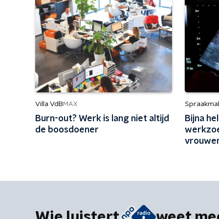
Villa VdB
Spraakma
MAX
Burn-out? Werk is lang niet altijd
Bijna he
de boosdoener
werkzo
vrouwen
zolang 
Wie luistert
weet me