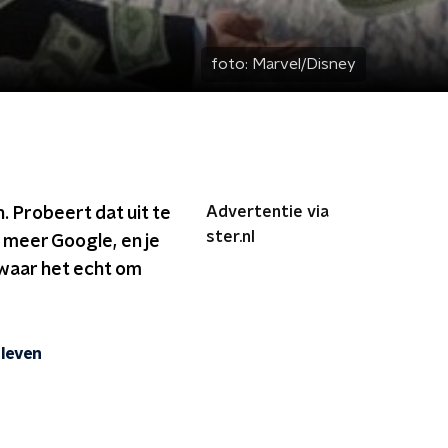
foto:
Marvel/Disney
Advertentie via
 Probeert dat uit te
ster.nl
 meer Google, en je
 waar het echt om
 leven