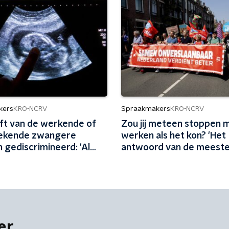
kers
Spraakmakers
KRO-NCRV
KRO-NCRV
lft van de werkende of
Zou jij meteen stoppen 
ekende zwangere
werken als het kon? 'Het
 gediscrimineerd: 'Al
antwoord van de meest
hardnekkig probleem'
mensen is 'nee''
er