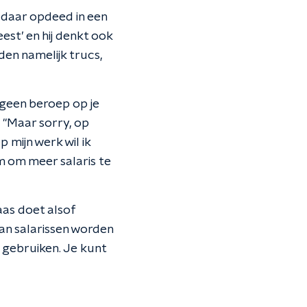
 daar opdeed in een
est’ en hij denkt ook
den namelijk trucs,
 geen beroep op je
. "Maar sorry, op
mijn werk wil ik
 om meer salaris te
aas doet alsof
van salarissen worden
l gebruiken. Je kunt