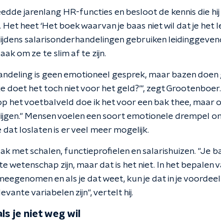
dde jarenlang HR-functies en besloot de kennis die hij
Het heet ‘Het boek waarvan je baas niet wil dat je het le
 Tijdens salarisonderhandelingen gebruiken leidinggeven
zaak om ze te slim af te zijn.
andeling is geen emotioneel gesprek, maar bazen doen
'je doet het toch niet voor het geld?'", zegt Grootenboer
 het voetbalveld doe ik het voor een bak thee, maar op 
jgen." Mensen voelen een soort emotionele drempel om
 dat loslaten is er veel meer mogelijk.
 met schalen, functieprofielen en salarishuizen. "Je b
te wetenschap zijn, maar dat is het niet. In het bepalen 
 meegenomen en als je dat weet, kun je dat in je voordee
vante variabelen zijn", vertelt hij.
als je niet weg wil