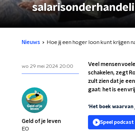
salarisonderhandel
Nieuws
Hoe jij een hoger loon kunt krijgen 
Veel mensen voele
wo 29 mei 2024
20:00
schakelen, zegt Ro
zult zien dat je e
gaat: het is een vr
‘Het boek waarvan je
Geld of je leven
Speel podcast
EO