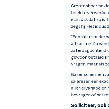
Grootenboer beklee
boek te verwerken. 
echt dat dat zo is.
zegt hij. Het is dus 
"Een salarisonderh
altruïsme. Zo van: 
zaterdagochtend op
gewoon betaald kri
vragen, maar als ze
Bazen schermen vaak
salarissen een exac
allerlei variabelen
bevragen of het rele
Solliciteer, ook 