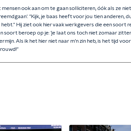
mensen ook aan om te gaan solliciteren, óók als ze niet
vreemdgaan'. "Kijk, je baas heeft voor jou tien anderen, d
es hebt." Hij ziet ook hier vaak werkgevers die een soort r
soort beroep op je: 'je laat ons toch niet zomaar zitten?
jn. Als ik het hier niet naar m’n zin heb, is het tijd vo
trouwd!"