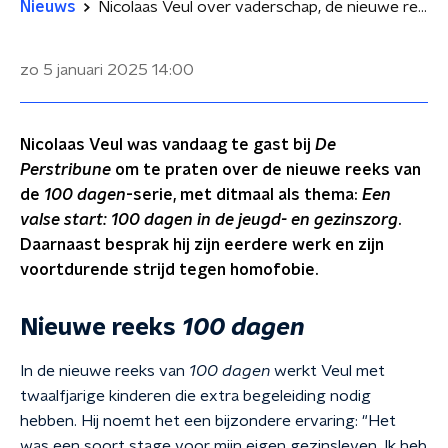
Nieuws
Nicolaas Veul over vaderschap, de nieuwe reeks 100 dagen en Tim den Besten: 'Heb geen contact meer met Tim'
zo 5 januari 2025
14:00
Nicolaas Veul was vandaag te gast bij
De
Perstribune
om te praten over de nieuwe reeks van
de
100 dagen
-serie, met ditmaal als thema:
Een
valse start: 100 dagen in de jeugd- en gezinszorg
.
Daarnaast besprak hij zijn eerdere werk en zijn
voortdurende strijd tegen homofobie.
Nieuwe reeks
100 dagen
In de nieuwe reeks van
100 dagen
werkt Veul met
twaalfjarige kinderen die extra begeleiding nodig
hebben. Hij noemt het een bijzondere ervaring: "Het
was een soort stage voor mijn eigen gezinsleven. Ik heb