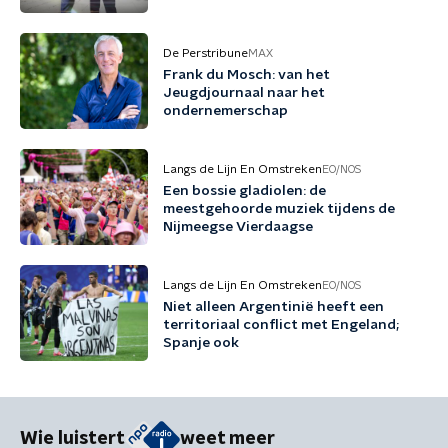
De Perstribune
MAX
Frank du Mosch: van het
Jeugdjournaal naar het
ondernemerschap
Langs de Lijn En Omstreken
EO/NOS
Een bossie gladiolen: de
meestgehoorde muziek tijdens de
Nijmeegse Vierdaagse
Langs de Lijn En Omstreken
EO/NOS
Niet alleen Argentinië heeft een
territoriaal conflict met Engeland;
Spanje ook
Wie luistert
weet meer