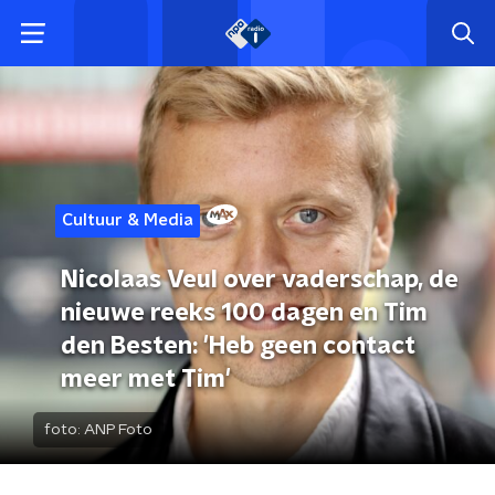
Cultuur & Media
Nicolaas Veul over vaderschap, de
nieuwe reeks 100 dagen en Tim
den Besten: 'Heb geen contact
meer met Tim'
foto:
ANP Foto