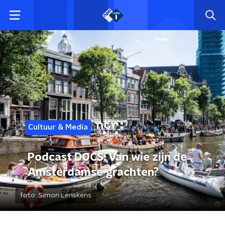
Cultuur & Media
Podcast DOCS: Van wie zijn de
Amsterdamse grachten?
foto:
Simon Lenskens