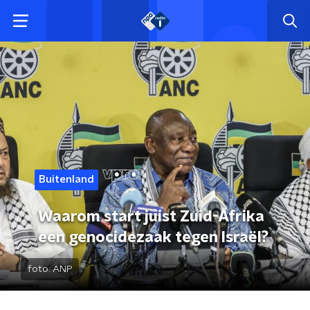
Buitenland
Waarom start juist Zuid-Afrika
een genocidezaak tegen Israël?
foto:
ANP