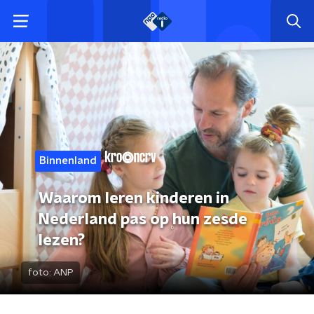
Binnenland
Waarom leren kinderen in
Nederland pas op hun zesde
lezen?
foto:
ANP