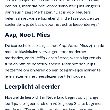
"Ze leren bijvoorbeeld dat een kabouter kleiner is dan
een reus, maar dat het woord 'kabouter' juist langer is
dan 'reus'", zegt Pierhagen. "Dat is voor kleuters
helemaal niet vanzelfsprekend. In die fase bouwen ze
spelenderwijs de basis voor het echte leesonderwijs."
Aap, Noot, Mies
De iconische leesplankjes met
Aap, Noot, Mies
zijn in de
meeste klaslokalen vervangen door modernere
methodes, zoals
Veilig Leren Lezen
, waarin figuren als
Kim
en
Sim
de hoofdrol spelen. Maar het doel blijft
hetzelfde om kinderen op een toegankelijke manier te
leren lezen én het leesplezier vast te houden.
Leerplicht al eerder
Hoewel de leerplicht in Nederland begint op vijfjarige
leeftijd, is er geen druk om vóór groep 3 al te beginnen
met lezen. "De praktijk leert dat zes jaar een goed